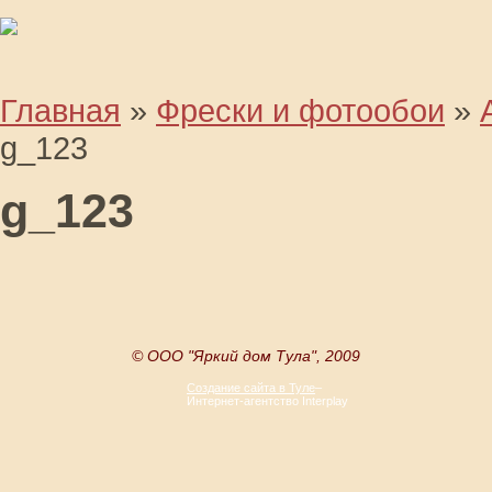
Главная
»
Фрески и фотообои
»
g_123
g_123
© OOO "Яркий дом Тула", 2009
Создание сайта в Туле
–
Интернет-агентство Interplay